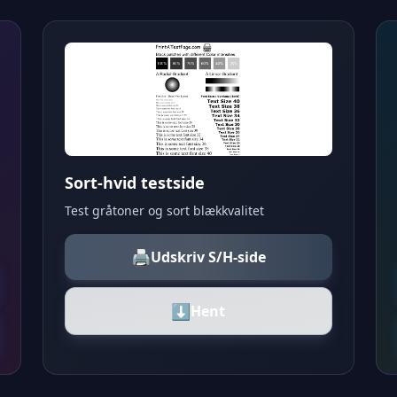
Sort-hvid testside
Test gråtoner og sort blækkvalitet
🖨️
Udskriv S/H-side
⬇️
Hent