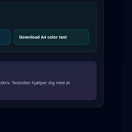
Download A4 color test
dskriv. Testsiden hjælper dig med at