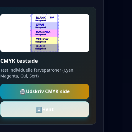
CMYK testside
Test individuelle farvepatroner (Cyan,
Magenta, Gul, Sort)
🖨️
Udskriv CMYK-side
⬇️
Hent