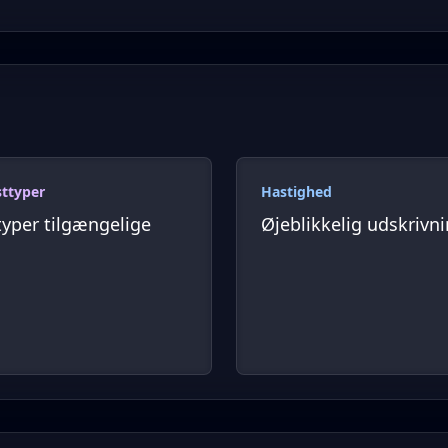
sttyper
Hastighed
typer tilgængelige
Øjeblikkelig udskrivn