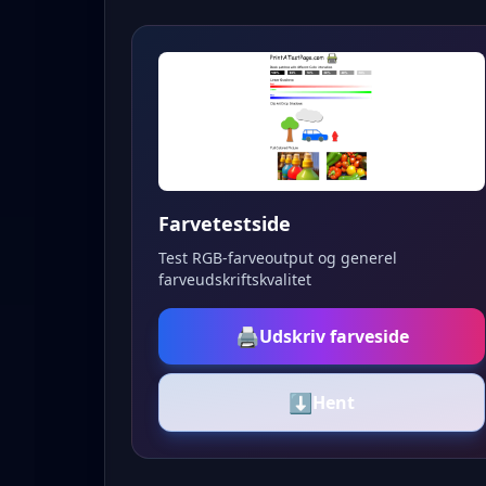
Farvetestside
Test RGB-farveoutput og generel
farveudskriftskvalitet
🖨️
Udskriv farveside
⬇️
Hent