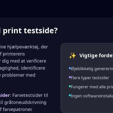
 print testside?
ine hjælpeværktøj, der
af printerens
✨
Vigtige forde
r dig med at verificere
agtighed, identificere
Øjeblikkelig genererin
re problemer med
Flere typer testsider
Fungerer med alle pr
sider
: Farvetestsider til
Ingen softwareinstall
til gråtoneudskrivning
f farvepatroner.