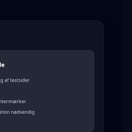
le
g af testsider
intermærker
ation nødvendig