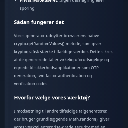
Privatlivsfokuseret
: Ingen datalagring eller
sporing
Sådan fungerer det
Vores generator udnytter browserens native
crypto.getRandomValues()-metode, som giver
kryptografisk stærke tilfældige værdier. Dette sikrer,
at de genererede tal er virkelig uforudsigelige og
egnede til sikkerhedsapplikationer som OTP
generation, two-factor authentication og
verification codes.
Hvorfor vælge vores værktøj?
I modsætning til andre tilfældige talgeneratorer,
der bruger grundlæggende Math.random(), giver
vores værktøj enterprise-grade security med en