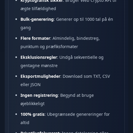
Kryptografisk sikker
: Bruger Web Crypto API til
ægte tilfældighed
Bulk-generering
: Generer op til 1000 tal på én
gang
Flere formater
: Almindelig, bindestreg,
punktum og præfiksformater
Eksklusionsregler
: Undgå sekventielle og
gentagne mønstre
Eksportmuligheder
: Download som TXT, CSV
eller JSON
Ingen registrering
: Begynd at bruge
øjeblikkeligt
100% gratis
: Ubegrænsede genereringer for
altid