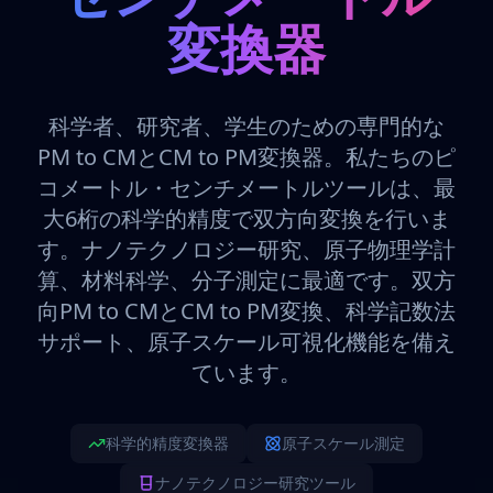
変換器
科学者、研究者、学生のための専門的な
PM to CMとCM to PM変換器。私たちのピ
コメートル・センチメートルツールは、最
大6桁の科学的精度で双方向変換を行いま
す。ナノテクノロジー研究、原子物理学計
算、材料科学、分子測定に最適です。双方
向PM to CMとCM to PM変換、科学記数法
サポート、原子スケール可視化機能を備え
ています。
科学的精度変換器
原子スケール測定
ナノテクノロジー研究ツール