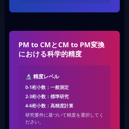
PM to CMとCM to PM変換
における科学的精度
🔬
精度レベル
0-1桁小数：一般測定
2-3桁小数：標準研究
4-6桁小数：高精度計算
研究要件に基づいて精度を選択してく
ださい。