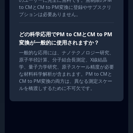
のユーザーに完全に無料です。無制限のPM
to CMとCM to PM変換に登録やサブスクリ
プションは必要ありません。
どの科学応用でPM to CMとCM to PM
変換が一般的に使用されますか？
一般的な応用には、ナノテクノロジー研究、
原子半径計算、分子結合長測定、X線結晶
学、量子力学研究、原子スケール精度が必要
な材料科学解析が含まれます。PM to CMと
CM to PM変換の両方は、異なる測定スケー
ルを橋渡しするために不可欠です。