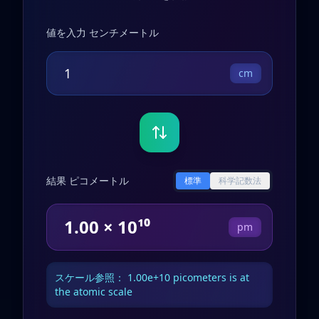
値を入力
センチメートル
cm
結果
ピコメートル
標準
科学記数法
1.00 × 10¹⁰
pm
スケール参照：
1.00e+10 picometers is at
the atomic scale