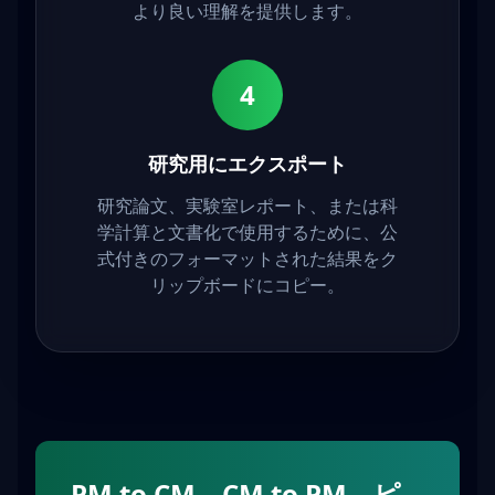
より良い理解を提供します。
4
研究用にエクスポート
研究論文、実験室レポート、または科
学計算と文書化で使用するために、公
式付きのフォーマットされた結果をク
リップボードにコピー。
PM to CM、CM to PM、ピ