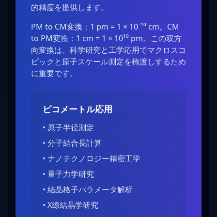
的精度を提供します。
PM to CM変換：1 pm = 1 × 10⁻¹⁰ cm。CM
to PM変換：1 cm = 1 × 10¹⁰ pm。この双方
向変換は、科学研究と工学応用でマクロスコ
ピックと原子スケール測定を橋渡しするため
に重要です。
ピコメートル応用
•
原子半径測定
•
分子結合長計算
•
ナノテクノロジー精密工学
•
量子力学研究
•
結晶格子パラメータ解析
•
X線結晶学研究