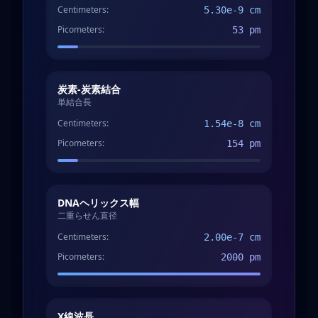
Centimeters:
5.30e-9
cm
Picometers:
53
pm
炭素-炭素結合
単結合長
Centimeters:
1.54e-8
cm
Picometers:
154
pm
DNAヘリックス幅
二重らせん直径
Centimeters:
2.00e-7
cm
Picometers:
2000
pm
X線波長