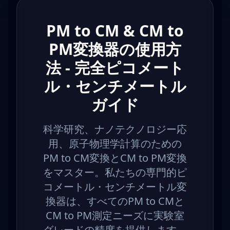
PM to CM & CM to
PM変換器の使用方
法 - 完全ピコメート
ル・センチメートル
ガイド
科学研究、ナノテクノロジー応
用、原子物理学計算のための
PM to CM変換とCM to PM変換
をマスター。私たちの専門的ピ
コメートル・センチメートル変
換器は、すべてのPM to CMと
CM to PM測定ニーズに実験室
グレードの精度を提供します。