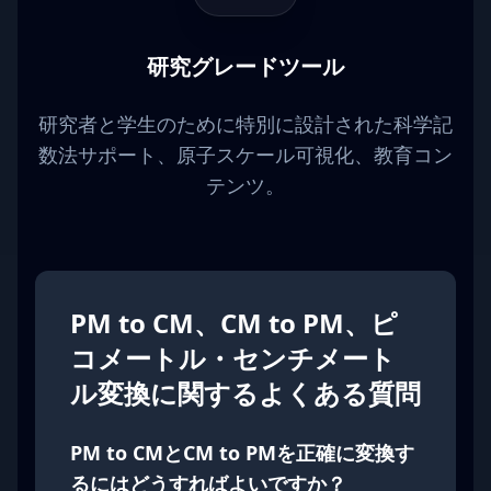
研究グレードツール
研究者と学生のために特別に設計された科学記
数法サポート、原子スケール可視化、教育コン
テンツ。
PM to CM、CM to PM、ピ
コメートル・センチメート
ル変換に関するよくある質問
PM to CMとCM to PMを正確に変換す
るにはどうすればよいですか？