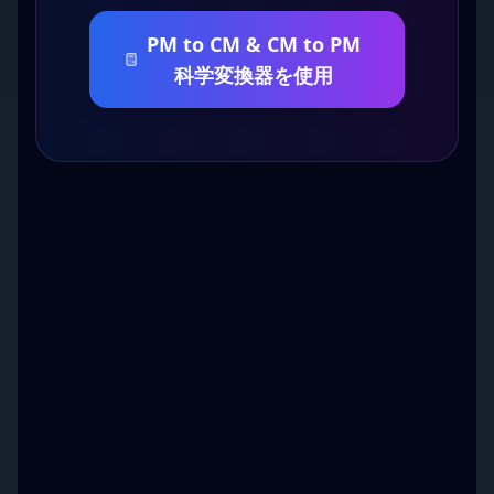
PM to CM & CM to PM
科学変換器を使用