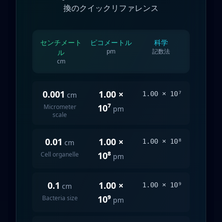
換のクイックリファレンス
センチメート
ピコメートル
科学
pm
記数法
ル
cm
0.001
1.00 ×
1.00 × 10⁷
cm
10⁷
Micrometer
pm
scale
0.01
1.00 ×
1.00 × 10⁸
cm
10⁸
Cell organelle
pm
0.1
1.00 ×
1.00 × 10⁹
cm
10⁹
Bacteria size
pm