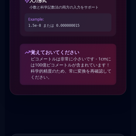
入力形式
小数と科学記数法の両方の入力をサポート
Example:
1.5e-8 または 0.000000015
覚えておいてください
ピコメートルは非常に小さいです - 1cmに
は100億ピコメートルが含まれています！
科学的精度のため、常に変換を再確認して
ください。