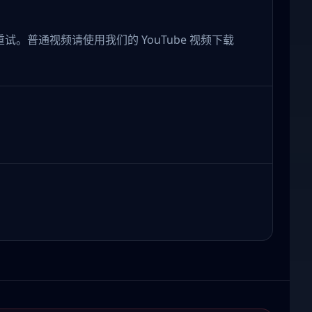
试。普通视频请使用我们的 YouTube 视频下载