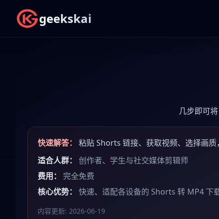
geekskai
几步即可将 
快速解答：
粘贴 Shorts 链接、获取视频、选择画
适合人群：
创作者、学生与社交媒体剪辑师
费用：
完全免费
核心优势：
快速、适配各设备的 Shorts 转 MP4 下
内容更新
:
2026-06-19