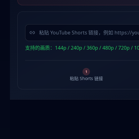
YouTube Shorts 链接
支持的画质：144p / 240p / 360p / 480p / 720p / 1
1
粘贴 Shorts 链接