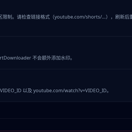
请检查链接格式（youtube.com/shorts/…），刷新后重
rtDownloader 不会额外添加水印。
/VIDEO_ID 以及 youtube.com/watch?v=VIDEO_ID。