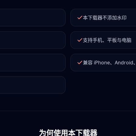
本下载器不添加水印
支持手机、平板与电脑
兼容 iPhone、Android
为何使用本下载器