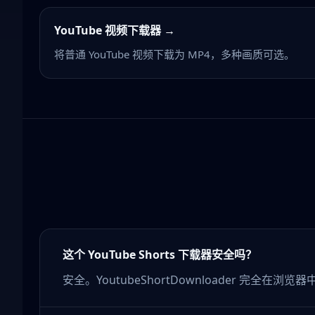
YouTube 视频下载器
→
将普通 YouTube 视频下载为 MP4，多种画质可选。
这个 YouTube Shorts 下载器安全吗？
安全。YoutubeShortDownloader 完全