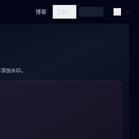
博客
工具
具不添加水印。