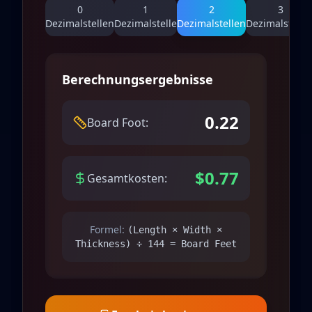
0
1
2
3
Dezimalstellen
Dezimalstelle
Dezimalstellen
Dezimalstelle
Berechnungsergebnisse
0.22
Board Foot:
$0.77
Gesamtkosten:
Formel:
(Length × Width ×
Thickness) ÷ 144 = Board Feet