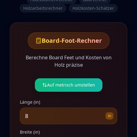
Holzarbeitsrechner
Holzkosten-Schätzer
Board-Foot-Rechner
Berechne Board Feet und Kosten von
Holz präzise
Auf metrisch umstellen
Länge
(
in
)
in
Breite
(
in
)