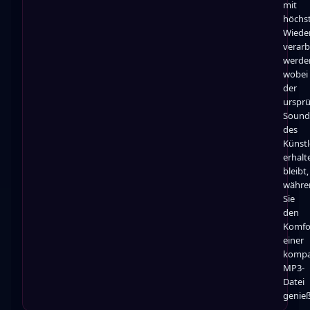
mit
höchs
Wiede
verarb
werde
wobei
der
ursprü
Sound
des
Künstl
erhalt
bleibt,
währe
Sie
den
Komfo
einer
kompa
MP3-
Datei
genie