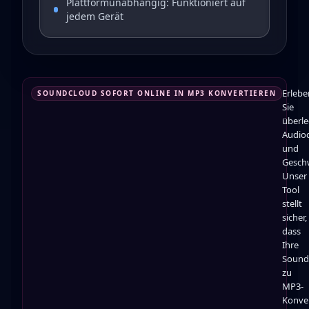
Plattformunabhängig: Funktioniert auf
jedem Gerät
Erlebe
SOUNDCLOUD SOFORT ONLINE IN MP3 KONVERTIEREN
Sie
überl
Audioq
und
Geschw
Unser
Tool
stellt
sicher,
dass
Ihre
Sound
zu
MP3-
Konve