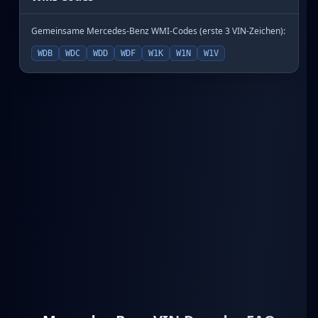
Gemeinsame Mercedes-Benz WMI-Codes (erste 3 VIN-Zeichen):
WDB
WDC
WDD
WDF
W1K
W1N
W1V