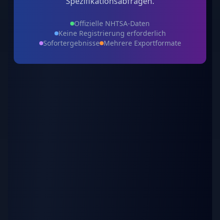
Spezifikationsabfragen.
Offizielle NHTSA-Daten
Keine Registrierung erforderlich
Sofortergebnisse
Mehrere Exportformate