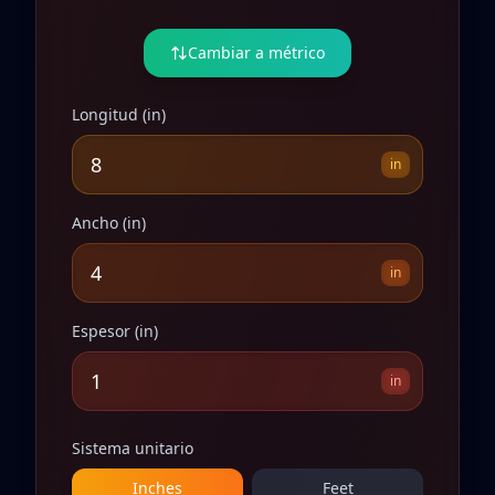
Cambiar a métrico
Longitud
(
in
)
in
Ancho
(
in
)
in
Espesor
(
in
)
in
Sistema unitario
Inches
Feet