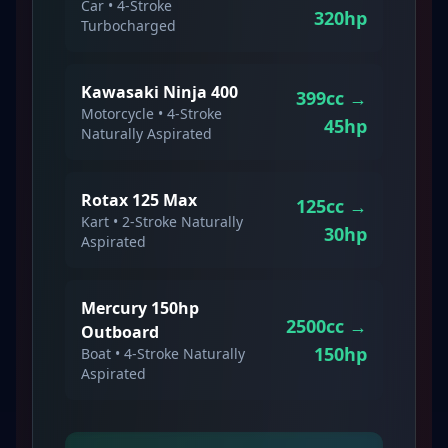
Car
•
4-Stroke
320
hp
Turbocharged
Kawasaki Ninja 400
399
cc →
Motorcycle
•
4-Stroke
45
hp
Naturally Aspirated
Rotax 125 Max
125
cc →
Kart
•
2-Stroke
Naturally
30
hp
Aspirated
Mercury 150hp
2500
cc →
Outboard
150
hp
Boat
•
4-Stroke
Naturally
Aspirated