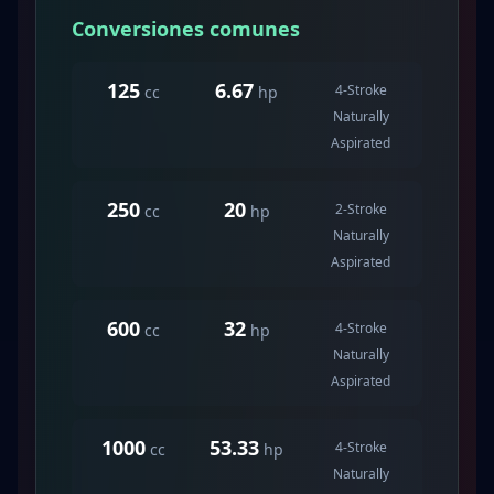
Conversiones comunes
125
6.67
4-Stroke
cc
hp
Naturally
Aspirated
250
20
2-Stroke
cc
hp
Naturally
Aspirated
600
32
4-Stroke
cc
hp
Naturally
Aspirated
1000
53.33
4-Stroke
cc
hp
Naturally