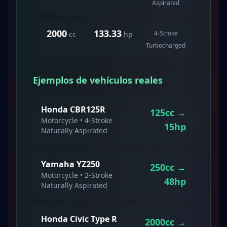
Aspirated
2000
133.33
4-Stroke
cc
hp
Turbocharged
Ejemplos de vehículos reales
Honda CBR125R
125
cc →
Motorcycle
•
4-Stroke
15
hp
Naturally Aspirated
Yamaha YZ250
250
cc →
Motorcycle
•
2-Stroke
48
hp
Naturally Aspirated
Honda Civic Type R
2000
cc →