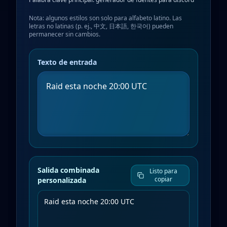
Nota: algunos estilos son solo para alfabeto latino. Las
letras no latinas (p. ej., 中文, 日本語, 한국어) pueden
permanecer sin cambios.
Texto de entrada
Salida combinada
Listo para
copiar
personalizada