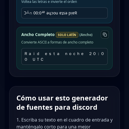
Voltea las letras e invierte el orden
Ɔ┴∩ 00:0ᄅ ǝɥɔou ɐʇsǝ pᴉɐR
Ancho Completo
(
Ancho
)
SOLO LATÍN
Convierte ASCII a formas de ancho completo
Ｒａｉｄ ｅｓｔａ ｎｏｃｈｅ ２０：０
０ ＵＴＣ
Cómo usar esto
generador
de fuentes para discord
Escriba su texto en el cuadro de entrada y
manténgalo corto para una mejor