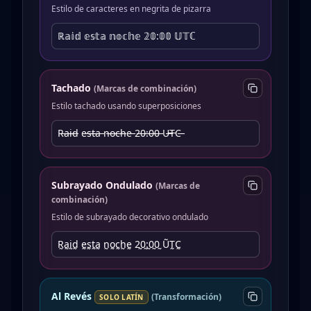
Estilo de caracteres en negrita de pizarra
ℝ𝕒𝕚𝕕 𝕖𝕤𝕥𝕒 𝕟𝕠𝕔𝕙𝕖 𝟚𝟘:𝟘𝟘 𝕌𝕋ℂ
Tachado
(
Marcas de combinación
)
Estilo tachado usando superposiciones
R̶a̶i̶d̶ e̶s̶t̶a̶ n̶o̶c̶h̶e̶ 2̶0̶:̶0̶0̶ U̶T̶C̶
Subrayado Ondulado
(
Marcas de
combinación
)
Estilo de subrayado decorativo ondulado
R̰a̰ḭd̰ ḛs̰t̰a̰ n̰o̰c̰h̰ḛ 2̰0̰:̰0̰0̰ ṴT̰C̰
Al Revés
(
Transformación
)
SOLO LATÍN