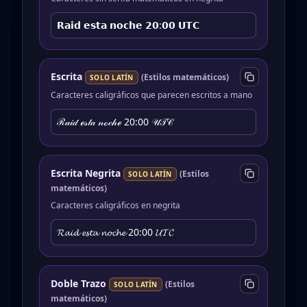
𝗥𝗮𝗶𝗱 𝗲𝘀𝘁𝗮 𝗻𝗼𝗰𝗵𝗲 𝟮𝟬:𝟬𝟬 𝗨𝗧𝗖
Escrita
(
Estilos matemáticos
)
SOLO LATÍN
Caracteres caligráficos que parecen escritos a mano
ℛ𝒶𝒾𝒹 ℯ𝓈𝓉𝒶 𝓃ℴ𝒸𝒽ℯ 20:00 𝒰𝒯𝒞
Escrita Negrita
(
Estilos
SOLO LATÍN
matemáticos
)
Caracteres caligráficos en negrita
𝓡𝓪𝓲𝓭 𝓮𝓼𝓽𝓪 𝓷𝓸𝓬𝓱𝓮 20:00 𝓤𝓣𝓒
Doble Trazo
(
Estilos
SOLO LATÍN
matemáticos
)