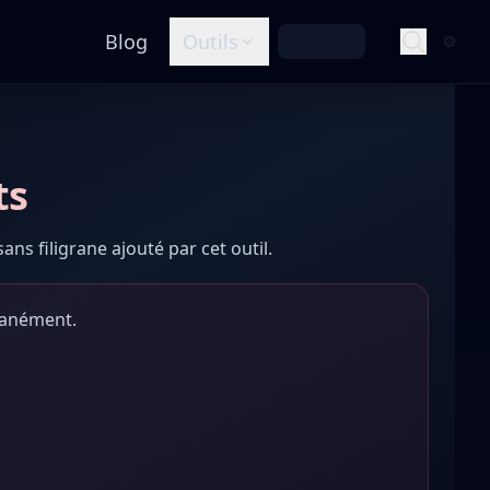
Blog
Outils
ts
ns filigrane ajouté par cet outil.
ntanément.