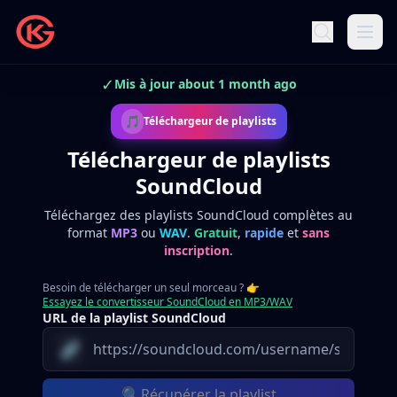
✓
Mis à jour about 1 month ago
🎵
Téléchargeur de playlists
Téléchargeur de playlists
SoundCloud
Téléchargez des playlists SoundCloud complètes au
format
MP3
ou
WAV
.
Gratuit
,
rapide
et
sans
inscription
.
Besoin de télécharger un seul morceau ?
👉
Essayez le convertisseur SoundCloud en MP3/WAV
URL de la playlist SoundCloud
🔗
🔍
Récupérer la playlist