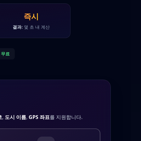
즉시
결과:
몇 초 내 계산
% 무료
호
,
도시 이름
,
GPS 좌표
를 지원합니다.