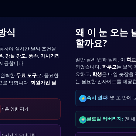
 방식
왜 이 눈 오는
할까요?
사용하여 실시간 날씨 조건을
온
,
강설 강도
,
풍속
,
가시거리
일반 날씨 앱과 달리, 이
학교
 제공합니다.
되었습니다.
학부모
는 보육 
요하고,
학생
은 내일 늦잠을 
 완벽한
무료 도구
로, 중요한
는 필요한 인사이트를 제공합
으로 답합니다.
회원가입 필
즉시 결과:
몇 초 만에 
⚡
기온 영향 평가
글로벌 커버리지:
전 세
🌍
가시거리 모니터링