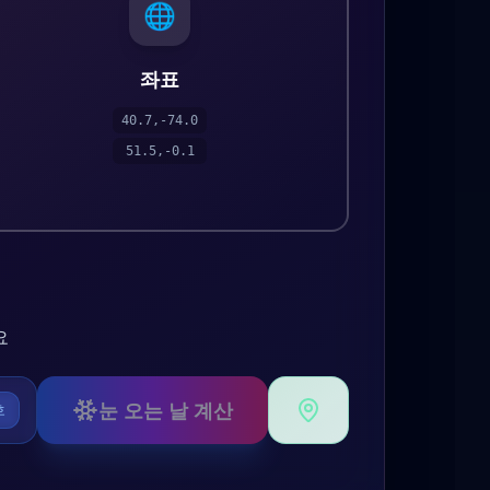
🌐
좌표
40.7,-74.0
51.5,-0.1
요
눈 오는 날 계산
호