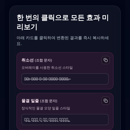
한 번의 클릭으로 모든 효과 미
리보기
아래 카드를 클릭하여 변환된 결과를 즉시 복사하세
요.
취소선
(
조합 문자
)
오버레이를 사용한 취소선 스타일
수̶정̶:̶ 이̶것̶은̶ 더̶ 이̶상̶ 유̶효̶하̶지̶ 않̶습̶니̶다̶.̶
물결 밑줄
(
조합 문자
)
장식적인 물결 모양 밑줄 스타일
수̰정̰:̰ 이̰것̰은̰ 더̰ 이̰상̰ 유̰효̰하̰지̰ 않̰습̰니̰다̰.̰