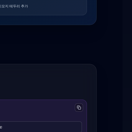
이모지 테두리 추가
𝕖