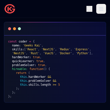
const
coder
=
{
name:
'
Geeks Kai
',
skills:
['
React
', '
NextJS
', '
Redux
', '
Express
',
'
NestJS
', '
Rust
', '
VueJS
', '
Docker
', '
Python
'],
hardWorker:
true
,
quickLearner:
true
,
problemSolver:
true
,
hireable:
function
() {
return
(
this.
hardWorker
&&
this.
problemSolver
&&
this.
skills.length
>=
5
);
};
};