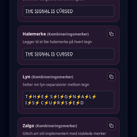
T̰H̰Ḛ S̰ḬG̰N̰A̰L̰ ḬS̰ C̰ṴR̰S̰ḚD̰
Halemerke
(
Kombineringsmerker
)
Legger til et lite halemerke på hvert tegn
T̡H̡E̡ S̡I̡G̡N̡A̡L̡ I̡S̡ C̡U̡R̡S̡E̡D̡
Lyn
(
Kombineringsmerker
)
Setter inn lyn-separatorer mellom tegn
T⚡︎H⚡︎E⚡︎ S⚡︎I⚡︎G⚡︎N⚡︎A⚡︎L⚡︎
I⚡︎S⚡︎ C⚡︎U⚡︎R⚡︎S⚡︎E⚡︎D
Zalgo
(
Kombineringsmerker
)
Glitch-art stil implementert med stablede merker