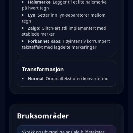
Halemerke
:
Legger til et lite halemerke
på hvert tegn
Lyn
:
Setter inn lyn-separatorer mellom
tegn
Zalgo
:
Glitch-art stil implementert med
stablede merker
Forbannet Kaos
:
Høyintensiv korrumpert
teksteffekt med lagdelte markeringer
Transformasjon
Normal
:
Originaltekst uten konvertering
Bruksområder
Skrekk og uhyggelige sosiale bildetekster