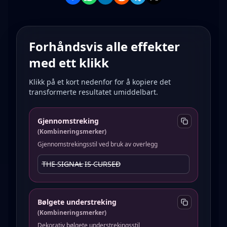
Forhåndsvis alle effekter
med ett klikk
Klikk på et kort nedenfor for å kopiere det
transformerte resultatet umiddelbart.
Gjennomstreking
(
Kombineringsmerker
)
Gjennomstrekingsstil ved bruk av overlegg
T̶H̶E̶ S̶I̶G̶N̶A̶L̶ I̶S̶ C̶U̶R̶S̶E̶D̶
Bølgete understreking
(
Kombineringsmerker
)
Dekorativ bølgete understrekingsstil