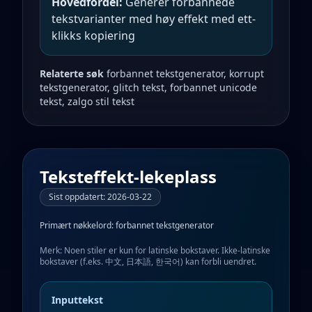
Hovedfordel:
Generer forbannede
tekstvarianter med høy effekt med ett-
klikks kopiering
Relaterte søk
forbannet tekstgenerator, korrupt
tekstgenerator, glitch tekst, forbannet unicode
tekst, zalgo stil tekst
Teksteffekt-lekeplass
Sist oppdatert
:
2026-03-22
Primært nøkkelord:
forbannet tekstgenerator
Merk: Noen stiler er kun for latinske bokstaver. Ikke-latinske
bokstaver (f.eks. 中文, 日本語, 한국어) kan forbli uendret.
Inputtekst