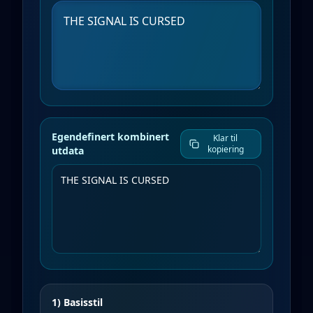
Egendefinert kombinert
Klar til
kopiering
utdata
1) Basisstil