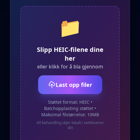
📁
Slipp HEIC-filene dine
her
eller klikk for å bla gjennom
Last opp filer
Støttet format: HEIC •
Batchopplasting støttet •
Maksimal filstørrelse: 10MB
All behandling skjer lokalt i nettleseren
din