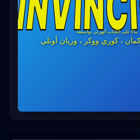
INVINC
بناءً على الكتاب الهزلي بواسطة
مان ، كوري ووكر ، وريان أوتلي