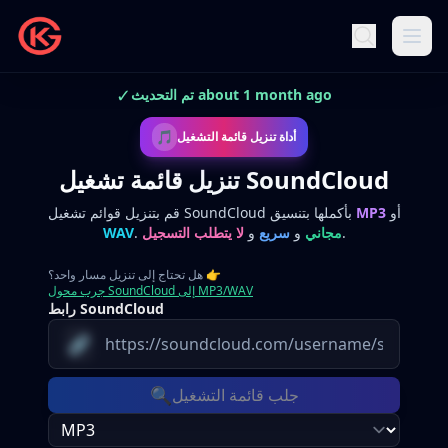
✓
تم التحديث about 1 month ago
🎵
أداة تنزيل قائمة التشغيل
تنزيل قائمة تشغيل SoundCloud
أو
MP3
قم بتنزيل قوائم تشغيل SoundCloud بأكملها بتنسيق
.
مجاني
و
سريع
و
لا يتطلب التسجيل
.
WAV
👉
هل تحتاج إلى تنزيل مسار واحد؟
جرب محول SoundCloud إلى MP3/WAV
رابط SoundCloud
🔗
🔍
جلب قائمة التشغيل