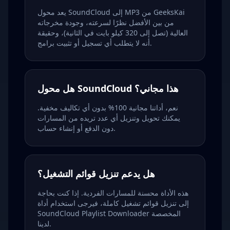
يعد محول SoundCloud إلى MP3 من GeeksKai
من بين الأفضل نظرًا لسرعته، وجودة مخرجاته
العالية (تصل إلى 320 كيلو بايت في الثانية)، وحقيقة
أنه لا يتطلب أي تسجيل أو تثبيت برامج.
هل محول SoundCloud هذا مجاني؟
نعم، أداتنا مجانية 100% بدون أي تكاليف مخفية.
يمكنك تحويل وتنزيل أي عدد تريده من المسارات
دون الدفع أو إنشاء حساب.
هل يدعم تنزيل قوائم التشغيل؟
هذه الأداة محسنة للمسارات الفردية. إذا كنت بحاجة
إلى تنزيل قوائم تشغيل كاملة، فيرجى استخدام أداة
SoundCloud Playlist Downloader المخصصة
لدينا.