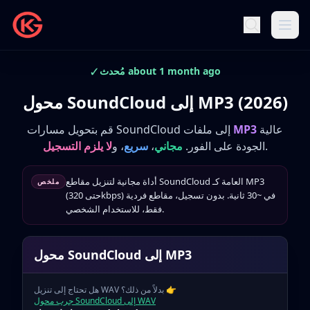
✓
مُحدث about 1 month ago
محول SoundCloud إلى MP3 (2026)
عالية
MP3
قم بتحويل مسارات SoundCloud إلى ملفات
.
الجودة على الفور.
مجاني
،
سريع
، و
لا يلزم التسجيل
أداة مجانية لتنزيل مقاطع SoundCloud العامة كـ MP3
ملخص
(حتى 320kbps) في ~30 ثانية. بدون تسجيل، مقاطع فردية
فقط، للاستخدام الشخصي.
محول SoundCloud إلى MP3
👉
هل تحتاج إلى تنزيل WAV بدلاً من ذلك؟
جرب محول SoundCloud إلى WAV