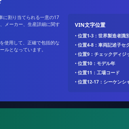
ド
車に割り当てられる一意の17
、メーカー、生産詳細に関す
VIN文字位置
•
位置1-3：世界製造者識
ースを使用して、正確で包括的な
•
位置4-8：車両記述子セ
ールとなっています。
•
位置9：チェックディジ
•
位置10：モデル年
•
位置11：工場コード
•
位置12-17：シーケン