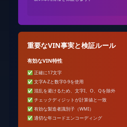
重要なVIN事実と検証ルール
有効なVIN特性
✅
正確に17文字
✅
文字A-Zと数字0-9を使用
✅
混乱を避けるため、文字I、O、Qを除外
✅
チェックディジットが計算値と一致
✅
有効な製造者識別子（WMI）
✅
適切な年コードエンコーディング