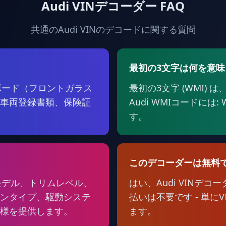
Audi VINデコーダー FAQ
共通のAudi VINのデコードに関する質問
最初の3文字は何を意
ボード（フロントガラス
最初の3文字 (WMI)
車両登録書類、保険証
Audi WMIコードには: 
す。
このデコーダーは無料
なモデル、トリムレベル、
はい、Audi VINデ
ンタイプ、駆動システ
払いは不要です - 単
様を提供します。
ます。