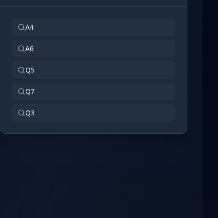
A4
A6
Q5
Q7
Q3