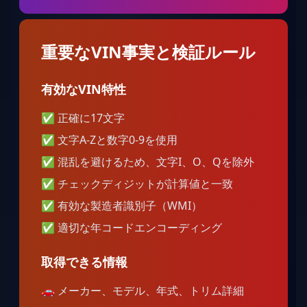
重要なVIN事実と検証ルール
有効なVIN特性
✅
正確に17文字
✅
文字A-Zと数字0-9を使用
✅
混乱を避けるため、文字I、O、Qを除外
✅
チェックディジットが計算値と一致
✅
有効な製造者識別子（WMI）
✅
適切な年コードエンコーディング
取得できる情報
🚗
メーカー、モデル、年式、トリム詳細