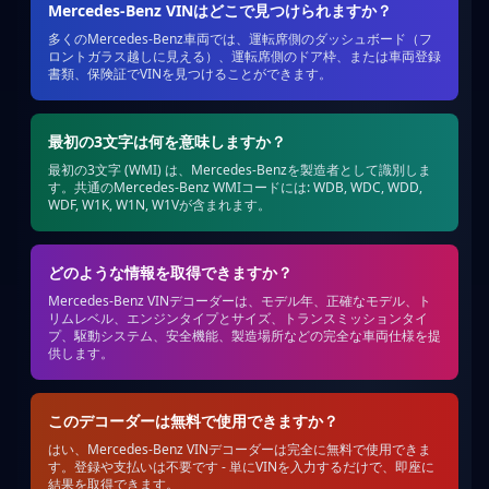
Mercedes-Benz VINはどこで見つけられますか？
多くのMercedes-Benz車両では、運転席側のダッシュボード（フ
ロントガラス越しに見える）、運転席側のドア枠、または車両登録
書類、保険証でVINを見つけることができます。
最初の3文字は何を意味しますか？
最初の3文字 (WMI) は、Mercedes-Benzを製造者として識別しま
す。共通のMercedes-Benz WMIコードには: WDB, WDC, WDD,
WDF, W1K, W1N, W1Vが含まれます。
どのような情報を取得できますか？
Mercedes-Benz VINデコーダーは、モデル年、正確なモデル、ト
リムレベル、エンジンタイプとサイズ、トランスミッションタイ
プ、駆動システム、安全機能、製造場所などの完全な車両仕様を提
供します。
このデコーダーは無料で使用できますか？
はい、Mercedes-Benz VINデコーダーは完全に無料で使用できま
す。登録や支払いは不要です - 単にVINを入力するだけで、即座に
結果を取得できます。