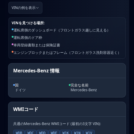
VINの例を表示
VINを見つける場所:
運転席側のダッシュボード（フロントガラス越しに見える）
運転席側のドア枠
車両登録書類または保険証書
エンジンブロックまたはフレーム（フロントガラス洗剤容器近く）
Mercedes-Benz 情報
国
完全な名前
ドイツ
Mercedes-Benz
WMIコード
共通のMercedes-Benz WMIコード (最初の3文字 VIN):
WDB
WDC
WDD
WDF
W1K
W1N
W1V