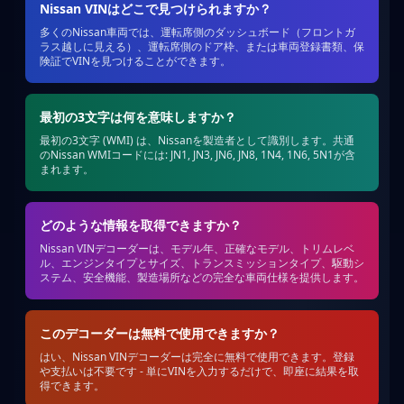
Nissan VINはどこで見つけられますか？
多くのNissan車両では、運転席側のダッシュボード（フロントガ
ラス越しに見える）、運転席側のドア枠、または車両登録書類、保
険証でVINを見つけることができます。
最初の3文字は何を意味しますか？
最初の3文字 (WMI) は、Nissanを製造者として識別します。共通
のNissan WMIコードには: JN1, JN3, JN6, JN8, 1N4, 1N6, 5N1が含
まれます。
どのような情報を取得できますか？
Nissan VINデコーダーは、モデル年、正確なモデル、トリムレベ
ル、エンジンタイプとサイズ、トランスミッションタイプ、駆動シ
ステム、安全機能、製造場所などの完全な車両仕様を提供します。
このデコーダーは無料で使用できますか？
はい、Nissan VINデコーダーは完全に無料で使用できます。登録
や支払いは不要です - 単にVINを入力するだけで、即座に結果を取
得できます。