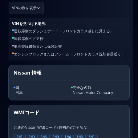
VINの例を表示
VINを見つける場所:
運転席側のダッシュボード（フロントガラス越しに見える）
運転席側のドア枠
車両登録書類または保険証書
エンジンブロックまたはフレーム（フロントガラス洗剤容器近く）
Nissan 情報
国
完全な名前
日本
Nissan Motor Company
WMIコード
共通のNissan WMIコード (最初の3文字 VIN):
JN1
JN3
JN6
JN8
1N4
1N6
5N1