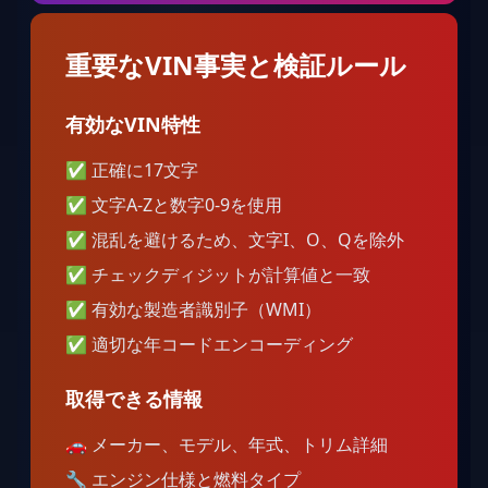
重要なVIN事実と検証ルール
有効なVIN特性
✅
正確に17文字
✅
文字A-Zと数字0-9を使用
✅
混乱を避けるため、文字I、O、Qを除外
✅
チェックディジットが計算値と一致
✅
有効な製造者識別子（WMI）
✅
適切な年コードエンコーディング
取得できる情報
🚗
メーカー、モデル、年式、トリム詳細
🔧
エンジン仕様と燃料タイプ