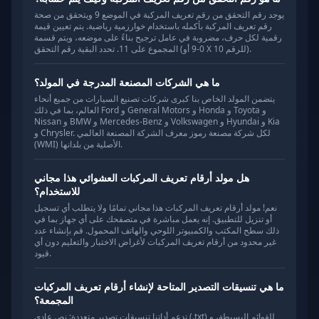
يوجد رقم التحقق من رقم تعريف المركبة في الموضع 9 ويتحقق من صحة
رقم تعريف المركبة بأكمله باستخدام خوارزمية رياضية. يتم تعيين قيمة
رقمية لكل حرف، مضروبة في عامل ترجيح بناءً على موضعه، ويتم قسمة
المجموع على 11. تحدد البقية رقم التحقق (0-9 أو X للرقم 10).
ما هي الشركات المصنعة المدرجة في المولد؟
يتضمن المولد الخاص بنا كبرى شركات تصنيع السيارات من جميع أنحاء
العالم، بما في ذلك Ford و General Motors و Honda و Toyota و
Nissan و BMW و Mercedes-Benz و Volkswagen و Hyundai و Kia
و Chrysler. لكل شركة مصنعة رموز معرف الشركة المصنعة العالمي
(WMI) الأصلية من بلدانها.
هل مولد أرقام تعريف المركبات العشوائي هذا مجاني
للاستخدام؟
نعم! مولد أرقام تعريف المركبات هذا مجاني تمامًا ولا يتطلب أي تسجيل
أو تنزيل للتطبيق. إنه يعمل مباشرة في متصفحك على أي جهاز بما في
ذلك سطح المكتب والكمبيوتر اللوحي والهاتف المحمول. قم بإنشاء عدد
غير محدود من أرقام تعريف المركبات لأغراض الاختبار والتعليم دون أي
قيود.
ما هي تنسيقات التصدير المتاحة لإنشاء أرقام تعريف المركبات
المجمعة؟
تدعم أداتنا تنسيقات تصدير متعددة: نص عادي (.txt) للقوائم البسيطة، و