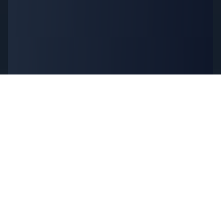
geekskai
أدوات عامة مجانية للمطورين والمبدعين، مع DJ Workspace Pro