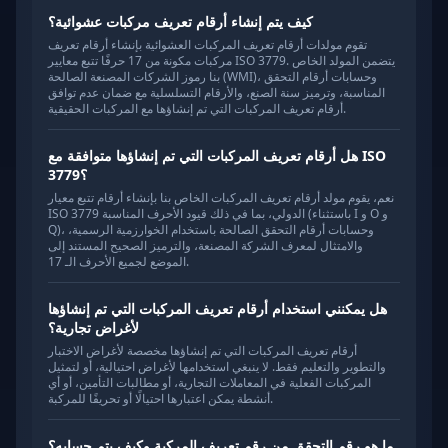
كيف يتم إنشاء أرقام تعريف مركبات عشوائية؟
تقوم مولدات أرقام تعريف المركبات العشوائية بإنشاء أرقام تعريف
مركبات مكونة من 17 حرفًا تتبع معايير ISO 3779. يتضمن المولد الخاص
بنا رموز الشركات المصنعة الصالحة (WMI)، وحسابات أرقام التحقق
المناسبة، وترميز سنة الصنع، والأرقام التسلسلية مع ضمان عدم توافق
أرقام تعريف المركبات التي تم إنشاؤها مع المركبات الحقيقية.
هل أرقام تعريف المركبات التي تم إنشاؤها متوافقة مع ISO
3779؟
نعم، يقوم مولد أرقام تعريف المركبات الخاص بنا بإنشاء أرقام تتبع معيار
ISO 3779 الدولي، بما في ذلك قيود الأحرف المناسبة (باستثناء I و O و
Q)، وحسابات أرقام التحقق الصالحة باستخدام الخوارزمية الرسمية،
والامتثال لمعرف الشركة المصنعة، والترميز الصحيح المستند إلى
الموضع لجميع الأحرف الـ 17.
هل يمكنني استخدام أرقام تعريف المركبات التي تم إنشاؤها
لأغراض تجارية؟
أرقام تعريف المركبات التي تم إنشاؤها مخصصة لأغراض الاختبار
والتطوير والتعليم فقط. لا ينبغي استخدامها لأغراض احتيالية، أو لتمثيل
المركبات الفعلية في المعاملات التجارية، أو مطالبات التأمين، أو أي
أنشطة يمكن اعتبارها احتيالًا أو تحريفًا للمركبة.
ما هو رقم التحقق من رقم تعريف المركبة وكيف يتم حسابه؟