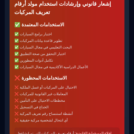
إشعار قانوني وإرشادات استخدام مولد أرقام
تعريف المركبات
الاستخدامات المعتمدة
✅
اختبار برامج السيارات
✅
تطوير قاعدة بيانات المركبات
✅
البحث التعليمي في مجال السيارات
✅
اختبار التحقق من صحة التطبيق
✅
تكامل أدوات المطورين
✅
الأعمال الدراسية الأكاديمية في مجال السيارات
✅
الاستخدامات المحظورة
❌
الاحتيال على المركبات أو غسل الملكية
❌
المعاملات غير القانونية للمركبات
❌
مخططات الاحتيال على التأمين
❌
الخداع في التسجيل
❌
أنشطة استنساخ رقم تعريف المركبة
❌
أي انتحال لشخصية مركبة حقيقية
❌
إخلاء المسؤولية القانونية:
أرقام تعريف المركبات التي تم إنشاؤها