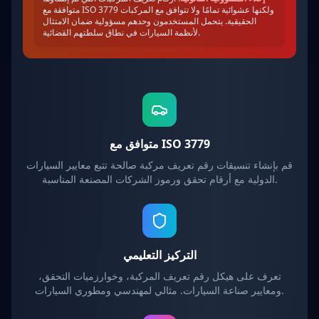
متوافقة مع ISO 3779 ولكنها عشوائية تمامًا ولا تتوافق مع المركبات
الحقيقية. يتحمل المستخدمون وحدهم مسؤولية ضمان الامتثال
لأنظمة السيارات في نطاق سلطتهم القضائية.
متوافق مع ISO 3779
قم بإنشاء تنسيقات رقم تعريف مركبة صالحة تتبع معايير السيارات
الدولية مع أرقام تحقق ورموز الشركات المصنعة المناسبة.
التركيز التعليمي
تعرف على هيكل رقم تعريف المركبة، وخوارزميات التحقق،
ومعايير صناعة السيارات. مثالي لمهندسي ومطوري السيارات.