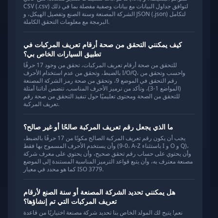
CSV (.csv) لتوافق جداول البيانات مع بيانات وصفية مفصلة بما في ذلك
الشركة المصنعة وسنة الصنع وتفصيل الهيكل، و JSON (.json) لتكامل
البرمجة مع معلومات التحقق الكاملة.
كيف يمكنني التحقق من صحة أرقام تعريف المركبات في
تطبيق السيارات الخاص بي؟
للتحقق من صحة أرقام تعريف المركبات، تحقق من وجود 17 حرفًا
بالضبط، وتحقق من عدم استخدام الأحرف I/O/Q، واحسب وتحقق من
رقم التحقق في الموضع 9، وتحقق من صحة رمز الشركة المصنعة
(المواضع 1-3)، وتأكد من ترميز الأحرف المناسب. تتضمن أداتنا أمثلة
للتحقق من الصحة ومحتوى تعليميًا حول تنفيذ التحقق من صحة رقم
تعريف المركبة.
ما الذي يجعل رقم تعريف المركبة صالحًا أو غير صالح؟
يجب أن يكون رقم تعريف المركبة الصالح مكونًا من 17 حرفًا بالضبط،
وأن يستخدم الأحرف المسموح بها فقط (0-9، A-Z باستثناء I و O و Q)،
وأن يحتوي على حساب رقم تحقق صحيح، وأن يحتوي على معرف شركة
مصنعة معترف به، وأن يتبع قواعد الترميز المناسبة المستندة إلى الموضع
كما هو محدد في معيار ISO 3779.
هل يمكنني تحديد الشركة المصنعة أو سنة الصنع لأرقام
تعريف المركبات التي تم إنشاؤها؟
نعم! يتيح لك المولد الخاص بنا تحديد شركة مصنعة اختياريًا من قاعدة